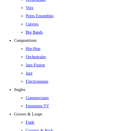
Voix
Petits Ensembles
Cuivres
Big Bands
Compositions
Hip-Hop
Orchestrales
Jazz-Fusion
Jazz
Electroniques
Jingles
Commerciaux
Emissions TV
Groove & Loops
Funk
Country & Rock